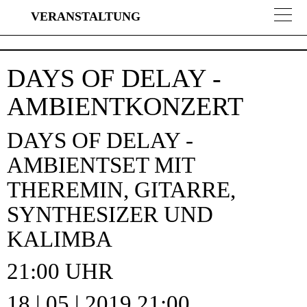
VERANSTALTUNG
Direkt
Direkt
zur
zum
DAYS OF DELAY -
Hauptnavigation
Inhalt
springen
springen
AMBIENTKONZERT
DAYS OF DELAY -
AMBIENTSET MIT
THEREMIN, GITARRE,
SYNTHESIZER UND
KALIMBA
21:00 UHR
18 | 05 | 2019 21:00